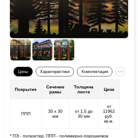
Цены
Характеристики
Комплектация
Сечение
Толщина
Покрытие
Цена
рамы
листа
от
30 х 30
от 1,5 до
11962
ППП
мм
30 мм
руб.
кв.м.
* ПЭ - полиэстер, ППП - полимерно-порошковое