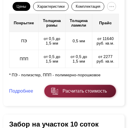
Цены
Характеристики
Комплектация
Толщина
Толщина
Покрытие
Прайс
рамы
ламели
от 0,5 до
от 11640
ПЭ
0,5 мм
1,5 мм
руб. кв.м.
от 0,5 до
от 0,5 до
от 2277
ППП
1,5 мм
1,5 мм
руб. кв.м.
* ПЭ - полиэстер, ППП - полимерно-порошковое
Подробнее
Расчитать стоимость
Забор на участок 10 соток