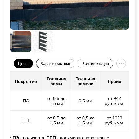
Цены
Характеристики
Комплектация
Толщина
Толщина
Покрытие
Прайс
рамы
ламели
от 0,5 до
от 942
ПЭ
0,5 мм
1,5 мм
руб. кв.м.
от 0,5 до
от 0,5 до
от 1039
ППП
1,5 мм
1,5 мм
руб. кв.м.
* ПЭ - полиэстер, ППП - полимерно-порошковое