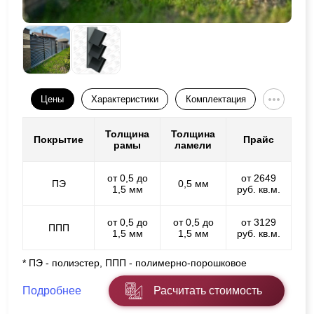
Цены
Характеристики
Комплектация
Толщина
Толщина
Покрытие
Прайс
рамы
ламели
от 0,5 до
от 2649
ПЭ
0,5 мм
1,5 мм
руб. кв.м.
от 0,5 до
от 0,5 до
от 3129
ППП
1,5 мм
1,5 мм
руб. кв.м.
* ПЭ - полиэстер, ППП - полимерно-порошковое
Подробнее
Расчитать стоимость