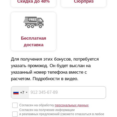
Скидка до 48%
Сюрприз
в коттеджном поселке, детском саду, школе.
Характеристики
Тип и конструкция забора зависит от следующих
Бесплатная
характеристик:
доставка
типа домовладения;
Для получения этих бонусов, потребуется
размеров участка;
указать промокод. Он будет выслан на
наличия соседей с одной или с двух сторон;
указанный номер телефона вместе с
дизайнерских особенностей;
расчетом. Подробности в видео.
рельефа участка;
финансовых возможностей.
+7
Забором—жалюзи можно огородить участок: по всему
Согласен на обработку
персональных данных
Согласен на получение информации
периметру, с боковых сторон или только со стороны
и рекламных предложений (сможете отказаться в любое