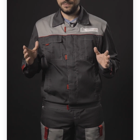
стали с декоративным слоем из полиэстера или
порошковой окраской. Все наши ограждения выглядят
стильно и оригинально. Между собой модели
отличаются конструктивными характеристиками:
глубиной секции, расстоянием и расположением
ламелей, углом обзора. Рассчитать, сколько погонных
метров забора требуется, можно самостоятельно или с
помощью наших специалистов.
Забор — жалюзи
При выборе забора нужно определиться с тем, сколько
метров ограждения требуется. При этом следует
обратить внимание на следующие характеристики:
ширину ламелей;