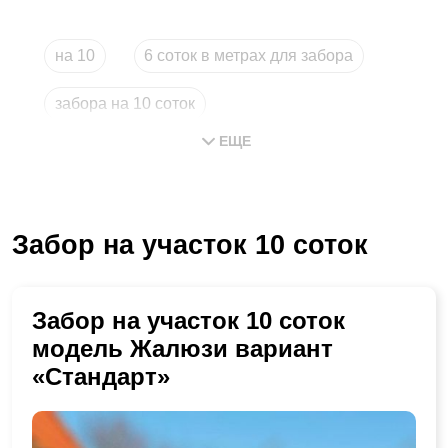
на 10
6 соток в метрах для забора
забора на 10 соток
ЕЩЕ
сколько стоит забор на 10 соток
длина забора на 10 соток
Забор на участок 10 соток
сколько стоит забор на 6 соток
Забор на участок 10 соток
модель Жалюзи вариант
«Стандарт»