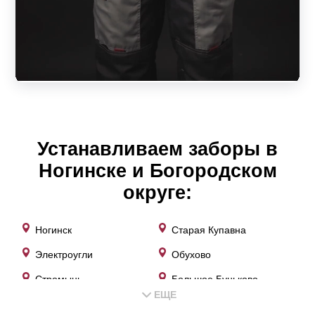
угол наклона;
способ монтажа (внахлест или встык один к
другому);
обзорность или скрытность крепления
центральной усиливающей планки;
цветовое оформление.
Устанавливаем заборы в
Следует учитывать, что показатели глубины секции и
Ногинске и Богородском
расстоянием ламелей не влияют на эксплуатационные
округе:
свойства ограждения. От ширины ламелей зависят
только дизайнерские особенности конструкции. Нахлест
Ногинск
Старая Купавна
в заборе влияет на угол обзора. При любом варианте
Электроугли
Обухово
исполнения забор—жалюзи будет качественным,
Стромынь
Большое Буньково
прочным, надежным и долговечным. Выбор зависит от
ЕЩЕ
Зелёный
Кудиново
вкуса потребителя и его финансовых возможностей. В