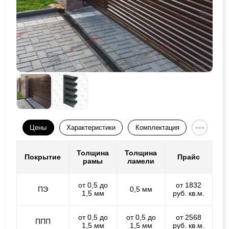
Цены
Характеристики
Комплектация
Толщина
Толщина
Покрытие
Прайс
рамы
ламели
от 0,5 до
от 1832
ПЭ
0,5 мм
1,5 мм
руб. кв.м.
от 0,5 до
от 0,5 до
от 2568
ППП
1,5 мм
1,5 мм
руб. кв.м.