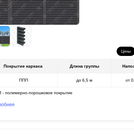
Цены
Покрытие каркаса
Длина группы
Напо
ППП
до 6,5 м
от 0
П - полимерно-порошковое покрытие
робнее