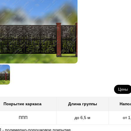
Цены
Покрытие каркаса
Длина группы
Напо
ППП
до 6,5 м
от 1
П - полимерно-порошковое покрытие