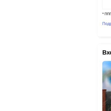
* ПП
Под
Вх