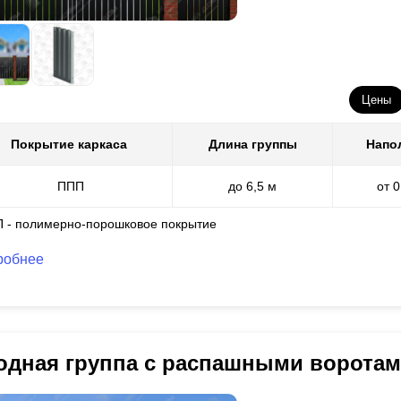
Цены
Покрытие каркаса
Длина группы
Напо
ППП
до 6,5 м
от 
П - полимерно-порошковое покрытие
робнее
одная группа с распашными воротам