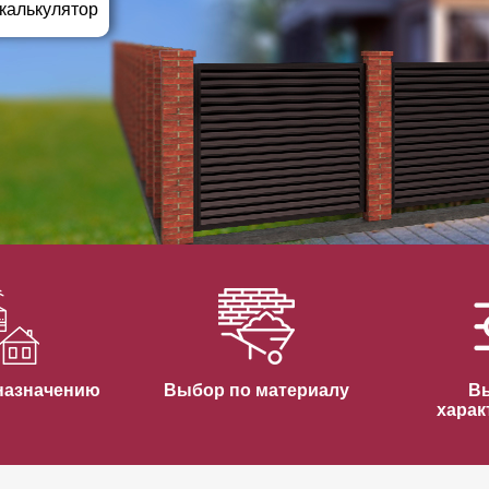
ВЫБОР ПО ХАРАКТЕРИСТИКАМ
 калькулятор
Горизонтальные заборы
Высокие заборы
Красивые, дизайнерские заборы
ВЫБОР ПО СПОСОБУ МОНТАЖА
Заборы под ключ
Готовые заборы
Комплекты заборов-лего "сделай сам"
Быстровозводимые заборы
назначению
Выбор по материалу
В
харак