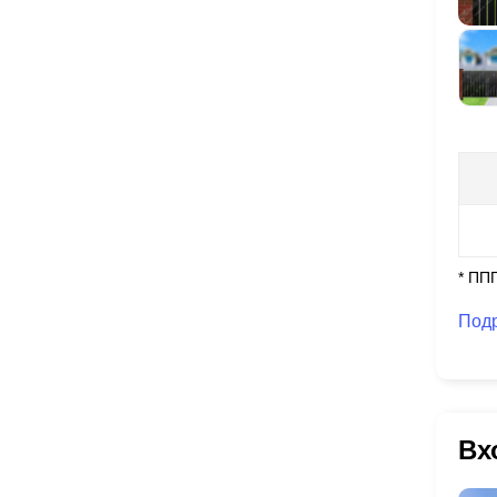
* ПП
Под
Вх