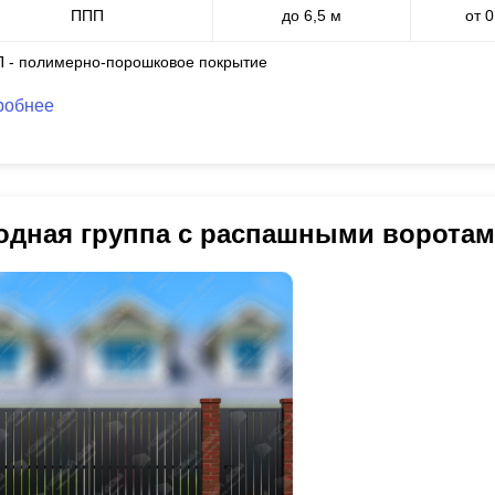
ППП
до 6,5 м
от 
П - полимерно-порошковое покрытие
робнее
одная группа с распашными воротам