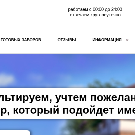
работаем с 00:00 до 24:00
отвечаем круглосуточно
 ГОТОВЫХ ЗАБОРОВ
ОТЗЫВЫ
ИНФОРМАЦИЯ
ВЫБОР ПО МАТЕРИАЛУ
Заборы с кирпичными столбами
Заборы из евроштакетника
горизонтального
льтируем, учтем пожела
Металлические заборы для дачи
Забор жалюзи с кирпичными столбами
р, который подойдет им
Металлические заборы
Металлические ограждения