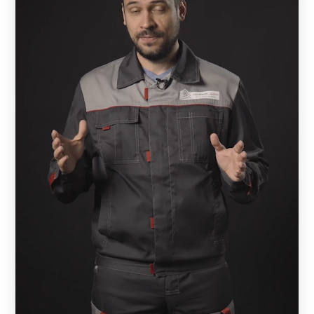
Виды заборов
Ограждение — жалюзи представлено следующими
моделями:
Забор-жалюзи -
«
Стандарт
»
;
Забор-жалюзи -
«
Оптима
»
;
Забор-жалюзи -
«
Премиум
»
;
Забор-жалюзи -
«
Люкс
»
;
Забор-жалюзи -
«
Модерн
»
;
Забор-жалюзи -
«
Комби
»
.
Забор-жалюзи «Стандарт»
— наиболее бюджетный
вариант из-за меньшего расхода материала. Выглядит
основательно и стильно.
Забор-жалюзи «Оптима».
В моделе больше объема,