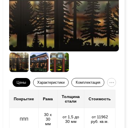
Цены
Характеристики
Комплектация
Толщина
Покрытие
Рама
Стоимость
стали
30 х
от 1,5 до
от 11962
ППП
30
30 мм
руб. кв.м.
мм