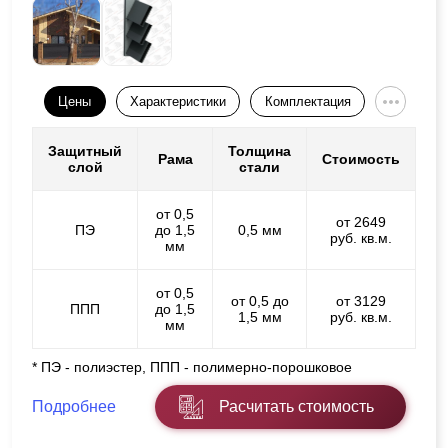
Цены
Характеристики
Комплектация
Защитный
Толщина
Рама
Стоимость
слой
стали
от 0,5
от 2649
ПЭ
до 1,5
0,5 мм
руб. кв.м.
мм
от 0,5
от 0,5 до
от 3129
ППП
до 1,5
1,5 мм
руб. кв.м.
мм
* ПЭ - полиэстер, ППП - полимерно-порошковое
Подробнее
Расчитать стоимость