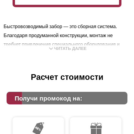
Быстровозводимый забор — это сборная система.
Благодаря продуманной конструкции, монтаж не
требует привлечения специального оборудования и
ЧИТАТЬ ДАЛЕЕ
квалификации. Сборку можно выполнить
самостоятельно без особых усилий. Конструкция
пользуется популярностью у дачников и владельцев
Расчет стоимости
загородных домов.
Особенности конструкции модели
Получи промокод на:
«Жалюзи»
В заборе-жалюзи ламели к профилям крепят под углом
горизонтально. По своей структуре это очень