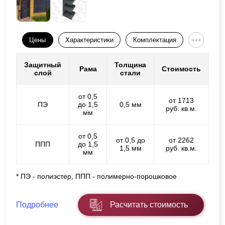
Цены
Характеристики
Комплектация
Защитный
Толщина
Рама
Стоимость
слой
стали
от 0,5
от 1713
ПЭ
до 1,5
0,5 мм
руб. кв.м.
мм
от 0,5
от 0,5 до
от 2262
ППП
до 1,5
1,5 мм
руб. кв.м.
мм
* ПЭ - полиэстер, ППП - полимерно-порошковое
Подробнее
Расчитать стоимость