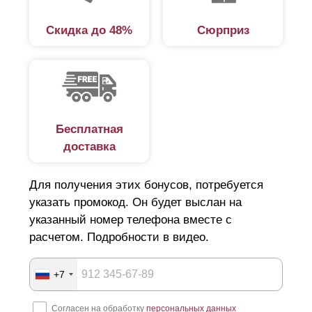
напоминает жалюзи. Основными элементами такой
Скидка до 48%
Сюрприз
ограды являются:
столбы;
рама;
материал заполнения (ламели);
крепеж.
Бесплатная
доставка
Основную жесткость ограждению обеспечивает рама,
состоящая из боковых планок — левой, правой и
Для получения этих бонусов, потребуется
указать промокод. Он будет выслан на
верхней. Толщина металла, из которого изготовлены
указанный номер телефона вместе с
детали — 0,5-1,5 мм. Конструкции шириной более 2 м
расчетом. Подробности в видео.
укрепляют посредством усилителей.
Ламели, расположенные под углом, не затеняют
+7
участок. При этом двор для любопытных глаз останется
невидимым, разве что кто-то догадается наклониться и
Согласен на обработку
персональных данных