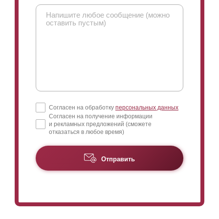
Марьино
Горбуша
Аксёно-Бутырки
Новое Подвязново
Стулово
Бисерово
Тимково
Ельня
Воскресенское
Ивашево
Каменки-Дранишниково
Старые Псарьки
Затишье
Жилино
Согласен на обработку
персональных данных
Согласен на получение информации
Загорново
Следово
и рекламных предложений (сможете
отказаться в любое время)
Пешково
Черново
Клюшниково
Ново
Отправить
Марьино
Новые Псарьки
Гаврилово
Дядькино
Колышкино Болото
Щекавцево