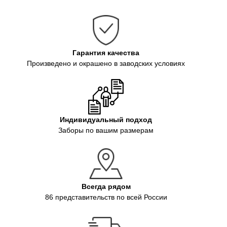
Булгаково
Зубцово
Аборино
Пятково
Новосергиево
Пашуково
Гарантия качества
Шульгино
Кабаново
Произведено и окрашено в заводских условиях
Черепково
Богослово
Громково
Карабаново
Оселок
Индивидуальный подход
Заборы по вашим размерам
Всегда рядом
86 представительств по всей России