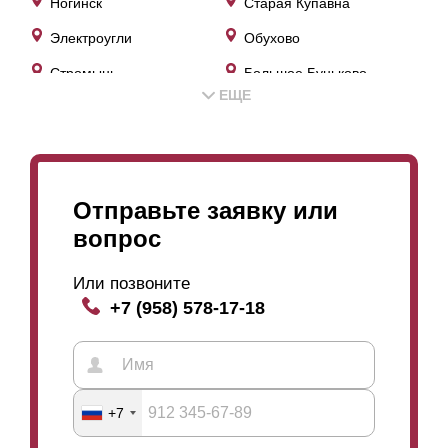
Ногинск
Старая Купавна
Электроугли
Обухово
Стромынь
Большое Буньково
ЕЩЕ
Зелёный
Кудиново
Новостройка
Ямкино
Молзино
Мамонтово
Отправьте заявку или
Тимохово
Караваево
вопрос
Щемилово
Рыбхоз
Или позвоните
Новая Купавна
Авдотьино
+7 (958) 578-17-18
Балобаново
Горки
Починки
Соколово
Белая
Колонтаево
+7
Исаково
Боровково