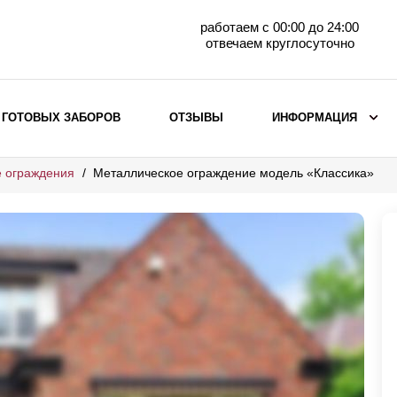
работаем с 00:00 до 24:00
отвечаем круглосуточно
 ГОТОВЫХ ЗАБОРОВ
ОТЗЫВЫ
ИНФОРМАЦИЯ
 ограждения
Металлическое ограждение модель «Классика»
ВЫБОР ПО МАТЕРИАЛУ
Заборы с кирпичными столбами
Заборы из евроштакетника
горизонтального
Металлические заборы для дачи
Забор жалюзи с кирпичными столбами
Металлические заборы
Металлические ограждения