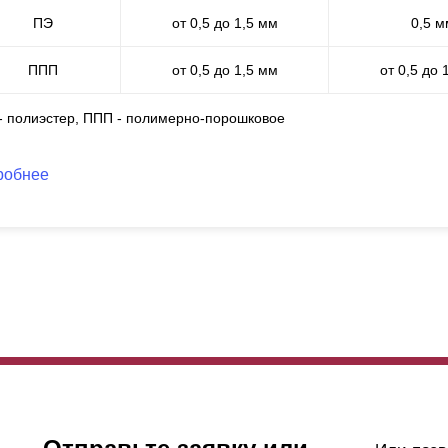
ак, как мы с вами разобрались, у покрытия
полиэстер
есть некоторые
ПЭ
от 0,5 до 1,5 мм
0,5 м
же. Это по-прежнему надежное, износостойкое декоративное покрыт
все же, если оно вам подходит, то вы можете немного сэкономить,
ППП
от 0,5 до 1,5 мм
от 0,5 до 
 порядок дороже покрытия
полиэстер
.
 - полиэстер, ППП - полимерно-порошковое
робнее