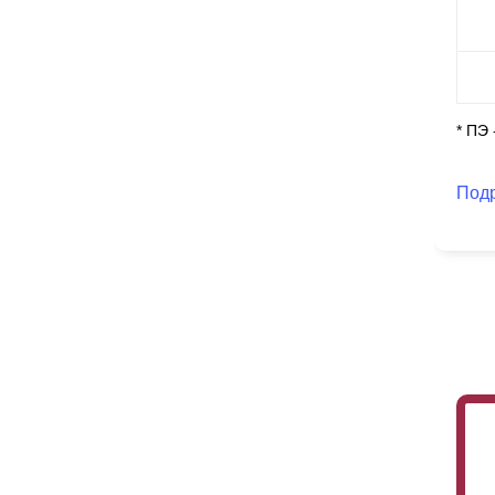
Ит
ху
И 
на
* ПЭ
Под