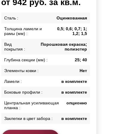
от 942 руб. за кв.м.
Каркасы ворот
Калитки
Сталь :
Оцинкованная
Входные группы
Толщина ламели и
0,5; 0,6; 0,7; 1;
рамы (мм) :
1,2; 1,5
ВСЕ ДЛЯ ЗАБОРА
Вид
Порошковая окраска;
покрытия :
полиэстер
Панели для забора
Глубина секции (мм) :
25; 40
Элементы ковки :
Нет
Ламели :
в комплекте
Боковые профили :
в комплекте
Центральная усиливающая
опционно
планка :
Заклепки в цвет забора :
в комплекте