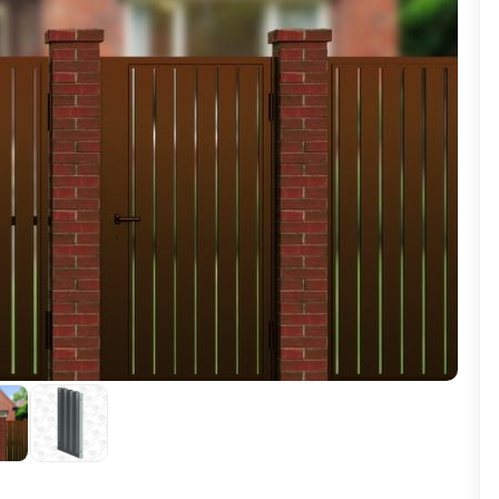
ВЫБОР ПО ХАРАКТЕРИСТИКАМ
Горизонтальные заборы
Высокие заборы
Красивые, дизайнерские заборы
ВЫБОР ПО СПОСОБУ МОНТАЖА
Заборы под ключ
Готовые заборы
Комплекты заборов-лего "сделай сам"
Быстровозводимые заборы