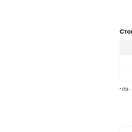
Сто
* ПЭ 