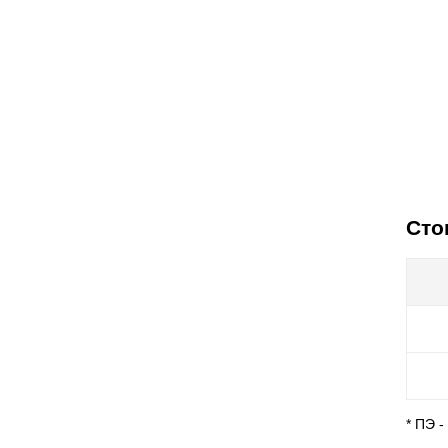
Сто
* ПЭ 