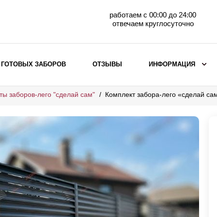
работаем с 00:00 до 24:00
отвечаем круглосуточно
 ГОТОВЫХ ЗАБОРОВ
ОТЗЫВЫ
ИНФОРМАЦИЯ
ты заборов-лего "сделай сам"
Комплект забора-лего «сделай с
ВЫБОР ПО МАТЕРИАЛУ
Заборы с кирпичными столбами
Заборы из евроштакетника
горизонтального
Металлические заборы для дачи
Забор жалюзи с кирпичными столбами
Металлические заборы
Металлические ограждения