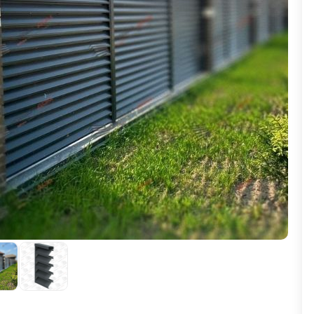
ВЫБОР ПО ХАРАКТЕРИСТИКАМ
Горизонтальные заборы
Высокие заборы
Красивые, дизайнерские заборы
ВЫБОР ПО СПОСОБУ МОНТАЖА
Заборы под ключ
Готовые заборы
Комплекты заборов-лего "сделай сам"
Быстровозводимые заборы