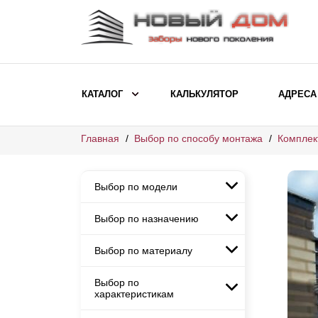
КАТАЛОГ
КАЛЬКУЛЯТОР
АДРЕСА
Главная
Выбор по способу монтажа
Комплек
ВЫБОР ПО МОДЕЛИ
Заборы Ранчо
Выбор по модели
Заборы Хай-тек
Заборы Классика
Выбор по назначению
Заборы Ранчо
Заборы Жалюзи
Заборы Хай-тек
Выбор по материалу
Заборы и ограждения для
Заборы Классика
детских садов
ВЫБОР ПО НАЗНАЧЕНИЮ
Заборы Жалюзи
Выбор по
Заборы с кирпичными столбами
Заборы для дачи
характеристикам
Заборы и ограждения для детских
Заборы из евроштакетника
Элитные заборы для коттеджей
садов