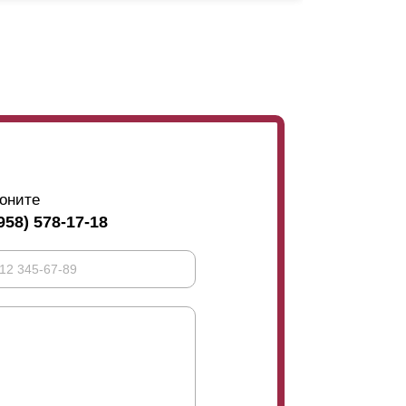
угле обзора говорится. При просматривании
взору будет доступно небо или, максимум,
ожен близко к ней. А если смотреть из двора,
жно увидеть, есть ли кто-то за забором или
 не увидит, а вы этого же прохожего можете
размещения
ламелей
встык (без нахлеста),
ь обзор с внешней стороны. Тогда имеет
оните
958) 578-17-18