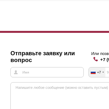
ло сказано выше. На картинке выше продемонстрировано, о каком 
бора с улицы, взгляд можно направить исключительно вверх, тогда 
хняя часть постройки, и то, только в том случае, если забор распол
взгляд получится направить вниз, на землю улицы, в этом случае мо
 нет. Таким образом, получается, что любопытный прохожий участок
етить.
меняя нахлест, можно изменять угол обзора. Вполне достаточно 
обы полностью скрыть ваш участок. Но бывает, что хочется изменит
Отправьте заявку или
то сделать нахлест.
Или позв
вопрос
+7 (
+7