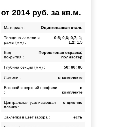
Каркасы ворот
от 2014 руб. за кв.м.
Калитки
Входные группы
Материал :
Оцинкованная сталь
Толщина ламели и
0,5; 0,6; 0,7; 1;
ВСЕ ДЛЯ ЗАБОРА
рамы (мм) :
1,2; 1,5
Панели для забора
Вид
Порошковая окраска;
покрытия :
полиэстер
Глубина секции (мм) :
50; 60; 80
Ламели :
в комплекте
Боковой и верхний профили
в
:
комплекте
Центральная усиливающая
опционно
планка :
Заклепки в цвет забора :
есть