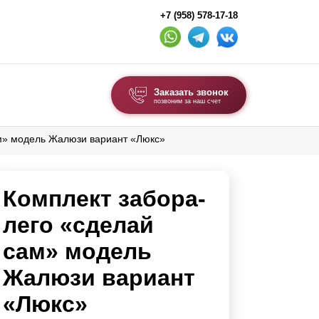
+7 (958) 578-17-18
Заказать звонок
позвоним за наш счет
ам» модель Жалюзи вариант «Люкс»
ВЫБОР ПО ТИПУ
Модульные заборы и ограждения
Комплект забора-
Комбинированные заборы
Секционные заборы
лего «сделай
сам» модель
ВОРОТА И КАЛИТКИ
Жалюзи вариант
Ворота откатные
«Люкс»
Ворота распашные
Ворота складные гармошка