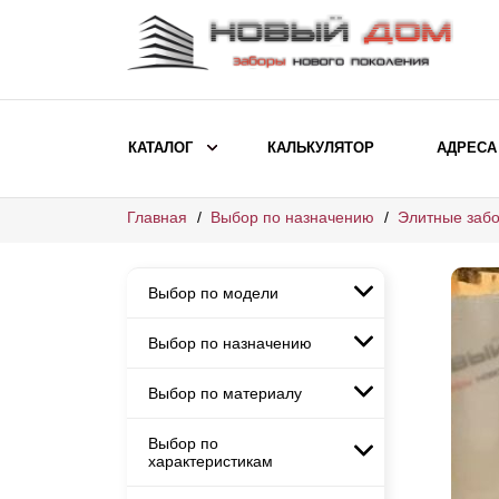
КАТАЛОГ
КАЛЬКУЛЯТОР
АДРЕСА
Главная
Выбор по назначению
Элитные забо
ВЫБОР ПО МОДЕЛИ
Заборы Ранчо
Выбор по модели
Заборы Хай-тек
Заборы Классика
Выбор по назначению
Заборы Ранчо
Заборы Жалюзи
Заборы Хай-тек
Выбор по материалу
Заборы и ограждения для
Заборы Классика
детских садов
ВЫБОР ПО НАЗНАЧЕНИЮ
Заборы Жалюзи
Выбор по
Заборы с кирпичными столбами
Заборы для дачи
характеристикам
Заборы и ограждения для детских
Заборы из евроштакетника
Элитные заборы для коттеджей
садов