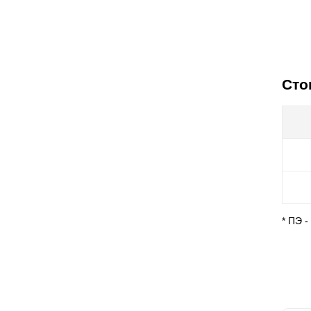
Сто
* ПЭ 