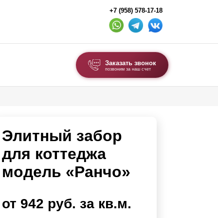
+7 (958) 578-17-18
Заказать звонок
позвоним за наш счет
ВЫБОР ПО ТИПУ
Модульные заборы и ограждения
Элитный забор
Комбинированные заборы
Секционные заборы
для коттеджа
модель «Ранчо»
ВОРОТА И КАЛИТКИ
Ворота откатные
от 942 руб. за кв.м.
Ворота распашные
Ворота складные гармошка