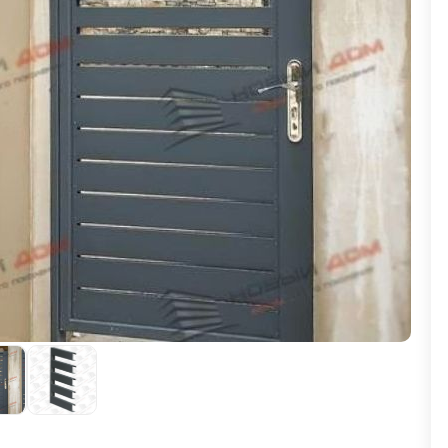
ВЫБОР ПО ХАРАКТЕРИСТИКАМ
Горизонтальные заборы
Высокие заборы
Красивые, дизайнерские заборы
ВЫБОР ПО СПОСОБУ МОНТАЖА
Заборы под ключ
Готовые заборы
Комплекты заборов-лего "сделай сам"
Быстровозводимые заборы