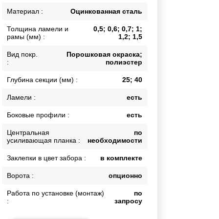
Каркасы ворот
Материал :
Оцинкованная сталь
Калитки
Толщина ламели и
0,5; 0,6; 0,7; 1;
Входные группы
рамы (мм) :
1,2; 1,5
Вид покр.
Порошковая окраска;
:
полиэстер
ВСЕ ДЛЯ ЗАБОРА
Глубина секции (мм) :
25; 40
Панели для забора
Ламели :
есть
Боковые профили :
есть
Центральная
по
усиливающая планка :
необходимости
Заклепки в цвет забора :
в комплекте
Ворота :
опционно
Работа по установке (монтаж)
по
:
запросу