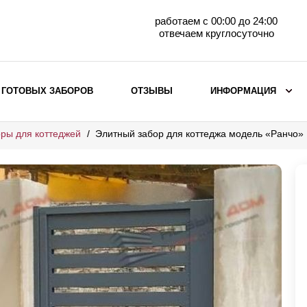
работаем с 00:00 до 24:00
отвечаем круглосуточно
 ГОТОВЫХ ЗАБОРОВ
ОТЗЫВЫ
ИНФОРМАЦИЯ
ры для коттеджей
Элитный забор для коттеджа модель «Ранчо»
ВЫБОР ПО МАТЕРИАЛУ
Заборы с кирпичными столбами
Заборы из евроштакетника
горизонтального
Металлические заборы для дачи
Забор жалюзи с кирпичными столбами
Металлические заборы
Металлические ограждения